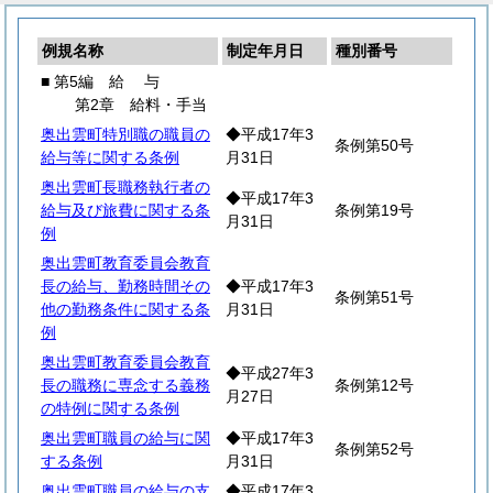
例規名称
制定年月日
種別番号
■ 第5編
給
与
第2章 給料・手当
奥出雲町特別職の職員の
◆平成17年3
条例第50号
給与等に関する条例
月31日
奥出雲町長職務執行者の
◆平成17年3
給与及び旅費に関する条
条例第19号
月31日
例
奥出雲町教育委員会教育
長の給与、勤務時間その
◆平成17年3
条例第51号
他の勤務条件に関する条
月31日
例
奥出雲町教育委員会教育
◆平成27年3
長の職務に専念する義務
条例第12号
月27日
の特例に関する条例
奥出雲町職員の給与に関
◆平成17年3
条例第52号
する条例
月31日
奥出雲町職員の給与の支
◆平成17年3