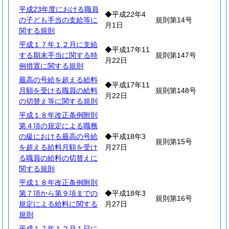
平成23年度における職員
◆平成22年4
の子ども手当の支給等に
規則第14号
月1日
関する規則
平成１７年１２月に支給
◆平成17年11
する期末手当に関する特
規則第147号
月22日
例措置に関する規則
最高の号給を超える給料
◆平成17年11
月額を受ける職員の給料
規則第148号
月22日
の切替え等に関する規則
平成１８年改正条例附則
第４項の規定による職務
の級における最高の号給
◆平成18年3
規則第15号
を超える給料月額を受け
月27日
る職員の給料の切替えに
関する規則
平成１８年改正条例附則
第７項から第９項までの
◆平成18年3
規則第16号
規定による給料に関する
月27日
規則
平成１７年１２月１日に