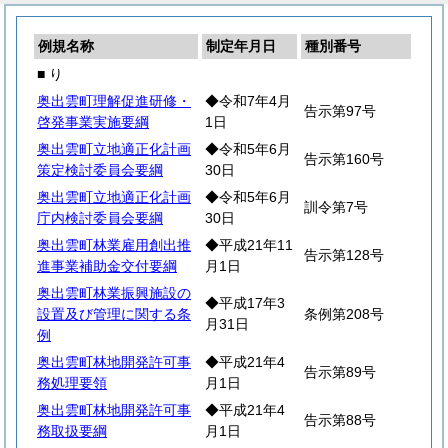
例規名称
制定年月日
種別番号
■ り
奥出雲町理解促進研修・
◆令和7年4月
告示第97号
啓発事業実施要綱
1日
奥出雲町立地適正化計画
◆令和5年6月
告示第160号
策定検討委員会要綱
30日
奥出雲町立地適正化計画
◆令和5年6月
訓令第7号
庁内検討委員会要綱
30日
奥出雲町林業雇用創出推
◆平成21年11
告示第128号
進事業補助金交付要綱
月1日
奥出雲町林業振興施設の
◆平成17年3
設置及び管理に関する条
条例第208号
月31日
例
奥出雲町林地開発許可事
◆平成21年4
告示第89号
務処理要領
月1日
奥出雲町林地開発許可事
◆平成21年4
告示第88号
務取扱要綱
月1日