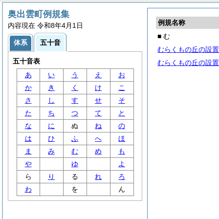
奥出雲町例規集
例規名称
内容現在 令和8年4月1日
■ む
体系
五十音
むらくもの丘の設置
五十音表
むらくもの丘の設置
あ
い
う
え
お
か
き
く
け
こ
さ
し
す
せ
そ
た
ち
つ
て
と
な
に
ぬ
ね
の
は
ひ
ふ
へ
ほ
ま
み
む
め
も
や
ゆ
よ
ら
り
る
れ
ろ
わ
を
ん