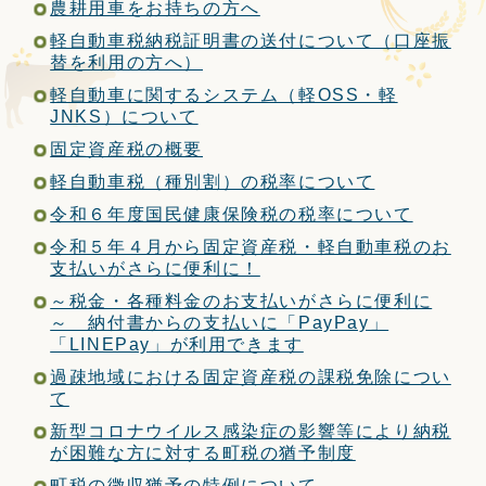
農耕用車をお持ちの方へ
定住・観光・
ふるさと納税
軽自動車税納税証明書の送付について（口座振
替を利用の方へ）
事業者の方へ
軽自動車に関するシステム（軽OSS・軽
JNKS）について
固定資産税の概要
町政情報
軽自動車税（種別割）の税率について
令和６年度国民健康保険税の税率について
令和５年４月から固定資産税・軽自動車税のお
支払いがさらに便利に！
Foreign
サイトマップ
language
～税金・各種料金のお支払いがさらに便利に
～ 納付書からの支払いに「PayPay」
「LINEPay」が利用できます
文字サイズ
表示色
過疎地域における固定資産税の課税免除につい
て
新型コロナウイルス感染症の影響等により納税
が困難な方に対する町税の猶予制度
町税の徴収猶予の特例について