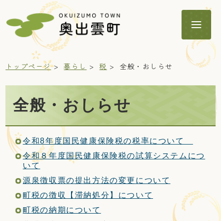
トップページ
暮らし
税
全般・おしらせ
全般・おしらせ
暮らし
令和8年度国民健康保険税の税率について
子育て・教育
令和８年度国民健康保険税の試算システムにつ
いて
源泉徴収票の提出方法の変更について
健康・福祉
町税の徴収【滞納処分】について
町税の納期について