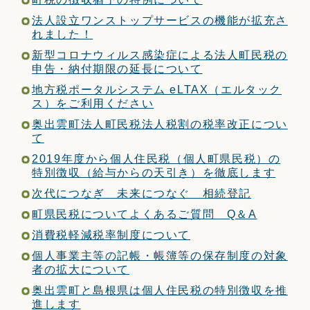
法人設立ワンストップサービスの機能が拡充さ
れました！
新型コロナウィルス感染症による法人町民税の
申告・納付期限の延長について
地方税ポータルシステム eLTAX（エルタック
ス）をご利用ください
奥出雲町法人町民税法人税割の税率改正につい
て
2019年度から個人住民税（個人町県民税）の
特別徴収（給与からの天引き）を徹底します
次代につなぎ 未来につなぐ 相続登記
町県民税についてよくあるご質問 Q＆A
消費税軽減税率制度について
個人事業主等の記帳・帳簿等の保存制度の対象
者の拡大について
奥出雲町と島根県は個人住民税の特別徴収を推
進します