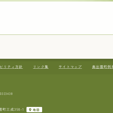
ビリティ方針
リンク集
サイトマップ
奥出雲町例
323438
町三成358-1
地図