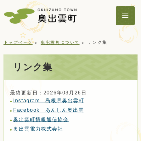
トップページ
奥出雲町について
リンク集
リンク集
暮らし
最終更新日：2026年03月26日
子育て・教育
Instagram 島根県奥出雲町
Facebook あんしん奥出雲
奥出雲町情報通信協会
健康・福祉
奥出雲電力株式会社