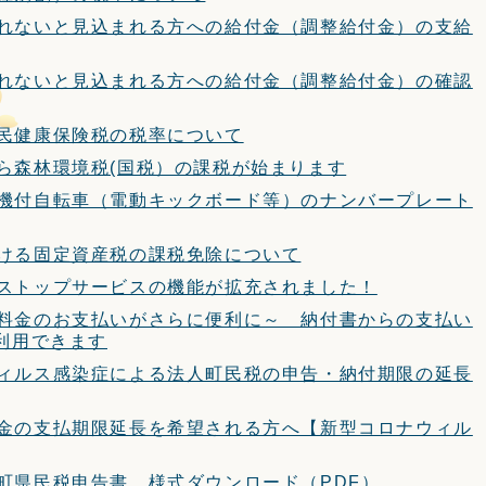
れないと見込まれる方への給付金（調整給付金）の支給
れないと見込まれる方への給付金（調整給付金）の確認
民健康保険税の税率について
ら森林環境税(国税）の課税が始まります
機付自転車（電動キックボード等）のナンバープレート
ける固定資産税の課税免除について
ストップサービスの機能が拡充されました！
料金のお支払いがさらに便利に～ 納付書からの支払い
」が利用できます
ィルス感染症による法人町民税の申告・納付期限の延長
金の支払期限延長を希望される方へ【新型コロナウィル
町県民税申告書 様式ダウンロード（PDF）