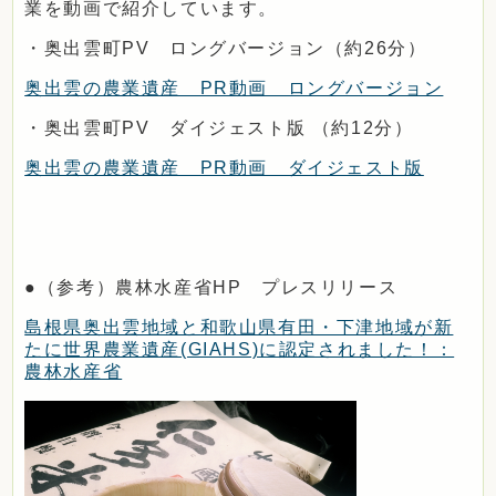
業を動画で紹介しています。
・奥出雲町PV ロングバージョン（約26分）
奥出雲の農業遺産 PR動画 ロングバージョン
・奥出雲町PV ダイジェスト版 （約12分）
奥出雲の農業遺産 PR動画 ダイジェスト版
●（参考）農林水産省HP プレスリリース
島根県奥出雲地域と和歌山県有田・下津地域が新
たに世界農業遺産(GIAHS)に認定されました！：
農林水産省