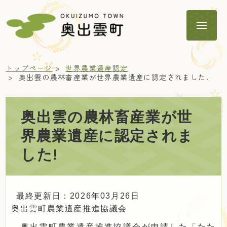
トップページ
世界農業遺産認定
奥出雲の農林畜産業が世界農業遺産に認定されました!
奥出雲の農林畜産業が世
暮らし
界農業遺産に認定されま
した!
子育て・教育
健康・福祉
最終更新日：2026年03月26日
奥出雲町農業遺産推進協議会
奥出雲町農業遺産推進協議会が申請した「たた