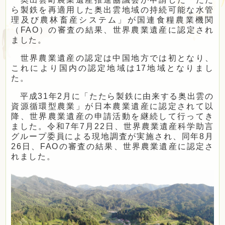
定住・観光・
ふるさと納税
ら製鉄を再適用した奥出雲地域の持続可能な水管
理及び農林畜産システム」が国連食糧農業機関
（FAO）の審査の結果、世界農業遺産に認定され
ました。
事業者の方へ
世界農業遺産の認定は中国地方では初となり、
これにより国内の認定地域は17地域となりまし
た。
町政情報
平成31年2月に「たたら製鉄に由来する奥出雲の
資源循環型農業」が日本農業遺産に認定されて以
降、世界農業遺産の申請活動を継続して行ってき
Foreign
ました。令和7年7月22日、世界農業遺産科学助言
サイトマップ
language
グループ委員による現地調査が実施され、同年8月
26日、FAOの審査の結果、世界農業遺産に認定さ
れました。
文字サイズ
表示色