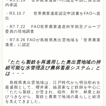
・R3.2.19 世界農業遺産への認定申請に係る国
内承認
・R3.10.7 世界農業遺産認定申請書をFAOへ提
出
・R7.7.22 FAO世界農業遺産科学助言グループ
委員の現地調査
・R7.8.26 FAOが島根県奥出雲地域を「世界農業
遺産」に認定
「たたら製鉄を再適用した奥出雲地域の持
続可能な水管理及び農林畜産システム」と
は・・・
島根県奥出雲地域は、江戸時代から明治初めを
最盛期として、櫻井家、絲原家など鉄師を中心に
「たたら製鉄」が営まれ、稲作、和牛、林業と結
びつきながら、製鉄と農業で地域の暮らしと経済
を支えてきました。