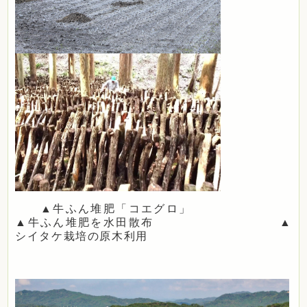
▲牛ふん堆肥「コエグロ」
▲牛ふん堆肥を水田散布 ▲
シイタケ栽培の原木利用