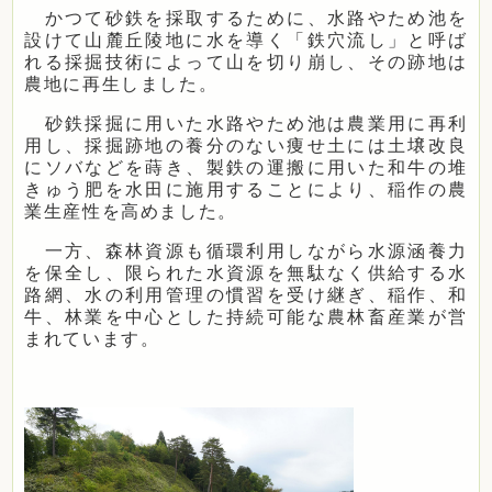
かつて砂鉄を採取するために、水路やため池を
設けて山麓丘陵地に水を導く「鉄穴流し」と呼ば
れる採掘技術によって山を切り崩し、その跡地は
農地に再生しました。
砂鉄採掘に用いた水路やため池は農業用に再利
用し、採掘跡地の養分のない痩せ土には土壌改良
にソバなどを蒔き、製鉄の運搬に用いた和牛の堆
きゅう肥を水田に施用することにより、稲作の農
業生産性を高めました。
一方、森林資源も循環利用しながら水源涵養力
を保全し、限られた水資源を無駄なく供給する水
路網、水の利用管理の慣習を受け継ぎ、稲作、和
牛、林業を中心とした持続可能な農林畜産業が営
まれています。