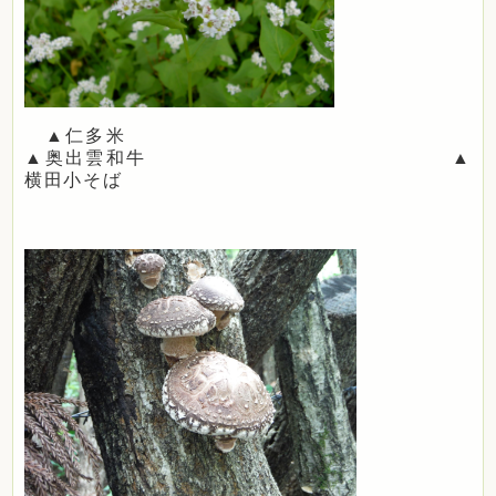
▲仁多米
▲奥出雲和牛 ▲
横田小そば