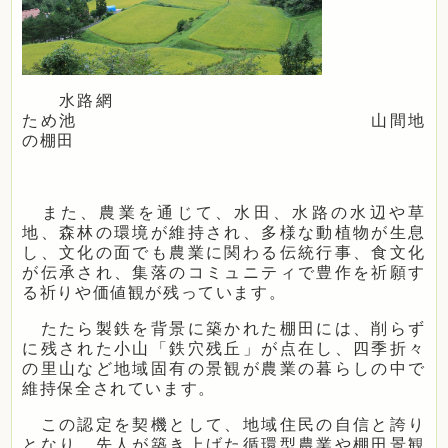
水路網
ため池 山間地
の棚田
また、農業を通じて、水田、水路の水辺や草
地、森林の環境が維持され、多様な動植物が生息
し、文化の面でも農業に関わる伝統行事、食文化
が伝承され、集落のコミュニティで豊作を祈願す
る祈りや価値観が残っています。
たたら製鉄を背景に築かれた棚田には、削らず
に残された小山「鉄穴残丘」が点在し、四季折々
の里山など地域固有の景観が農業の暮らしの中で
維持保全されています。
この認定を契機として、地域住民の自信と誇り
となり、先人が築き上げた循環型農業や棚田景観