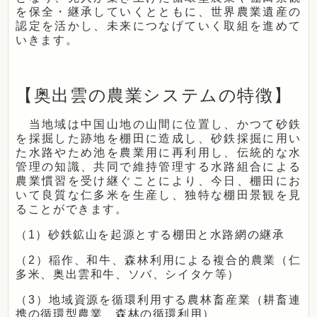
を保全・継承していくとともに、世界農業遺産の
認定を活かし、未来につなげていく取組を進めて
いきます。
【奥出雲の農業システムの特徴】
当地域は中国山地の山間に位置し、かつて砂鉄
を採掘した跡地を棚田に造成し、砂鉄採掘に用い
た水路やため池を農業用に再利用し、伝統的な水
管理の知識、共同で維持管理する水路組合による
農業慣習を受け継ぐことにより、今日、棚田にお
いて良質な仁多米を生産し、独特な棚田景観を見
ることができます。
（1）砂鉄鉱山を起源とする棚田と水路網の継承
（2）稲作、和牛、森林利用による複合的農業（仁
多米、奥出雲和牛、ソバ、シイタケ等）
（3）地域資源を循環利用する農林畜産業（耕畜連
携の循環型農業、森林の循環利用）