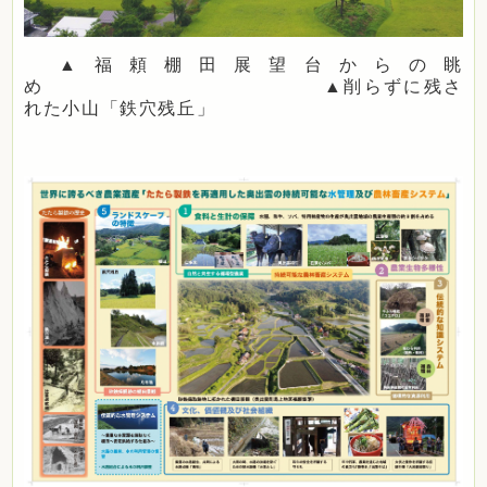
▲福頼棚田展望台からの眺
め ▲削らずに残さ
れた小山「鉄穴残丘」