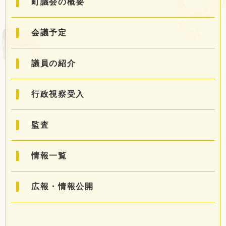
町議会の概要
定住・観光・
ふるさと納税
会議予定
事業者の方へ
議員の紹介
町政情報
行政視察受入
監査
Foreign
サイトマップ
language
情報一覧
文字サイズ
表示色
広報・情報公開