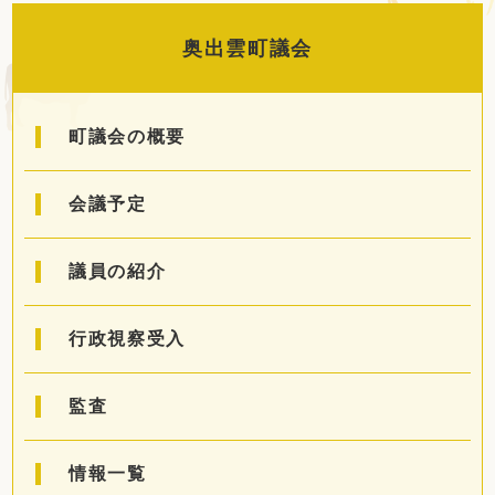
定住・観光・
ふるさと納税
奥出雲町議会
事業者の方へ
町議会の概要
町政情報
会議予定
議員の紹介
Foreign
サイトマップ
language
行政視察受入
文字サイズ
表示色
監査
情報一覧