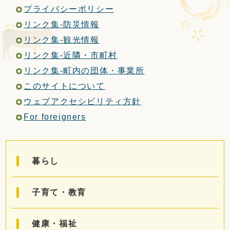
定住・観光・
ふるさと納税
プライバシーポリシー
リンク集-防災情報
リンク集-観光情報
事業者の方へ
リンク集-近隣・市町村
リンク集-町内の団体・事業所
町政情報
このサイトについて
ウェブアクセシビリティ方針
For foreigners
Foreign
サイトマップ
language
暮らし
文字サイズ
表示色
子育て・教育
健康・福祉