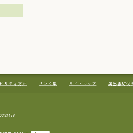
ビリティ方針
リンク集
サイトマップ
奥出雲町例
323438