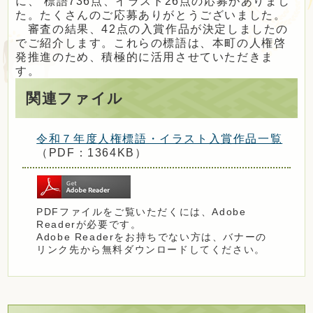
に、 標語736点、イラスト26点の応募がありまし
定住・観光・
ふるさと納税
た。たくさんのご応募ありがとうございました。
審査の結果、42点の入賞作品が決定しましたの
でご紹介します。これらの標語は、本町の人権啓
発推進のため、積極的に活用させていただきま
事業者の方へ
す。
関連ファイル
町政情報
令和７年度人権標語・イラスト入賞作品一覧
（PDF：1364KB）
Foreign
サイトマップ
language
PDFファイルをご覧いただくには、Adobe
Readerが必要です。
文字サイズ
表示色
Adobe Readerをお持ちでない方は、バナーの
リンク先から無料ダウンロードしてください。