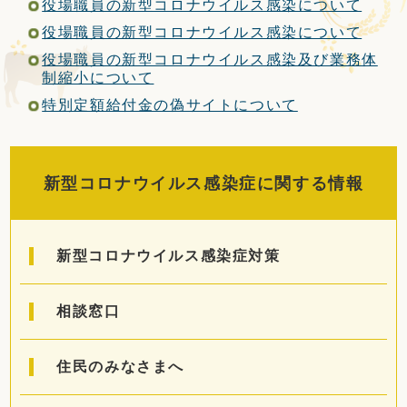
役場職員の新型コロナウイルス感染について
定住・観光・
ふるさと納税
役場職員の新型コロナウイルス感染について
役場職員の新型コロナウイルス感染及び業務体
制縮小について
事業者の方へ
特別定額給付金の偽サイトについて
町政情報
新型コロナウイルス感染症に関する情報
Foreign
サイトマップ
language
新型コロナウイルス感染症対策
文字サイズ
表示色
相談窓口
住民のみなさまへ