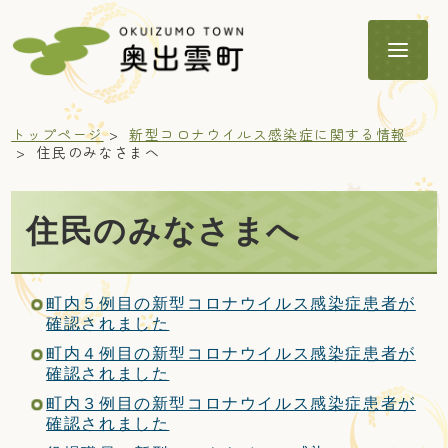
トップページ
新型コロナウイルス感染症に関する情報
住民のみなさまへ
住民のみなさまへ
暮らし
町内５例目の新型コロナウイルス感染症患者が
子育て・教育
確認されました
町内４例目の新型コロナウイルス感染症患者が
確認されました
健康・福祉
町内３例目の新型コロナウイルス感染症患者が
確認されました