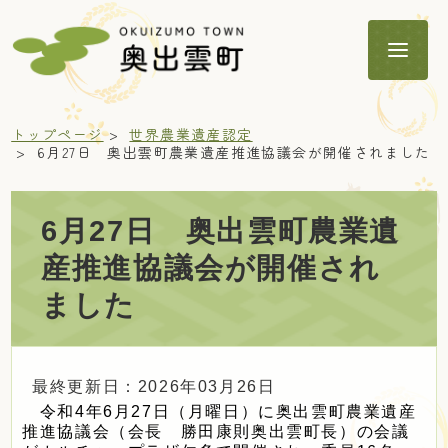
トップページ
世界農業遺産認定
6月27日 奥出雲町農業遺産推進協議会が開催されました
6月27日 奥出雲町農業遺
暮らし
産推進協議会が開催され
ました
子育て・教育
健康・福祉
最終更新日：2026年03月26日
令和4年6月27日（月曜日）に奥出雲町農業遺産
推進協議会（会長 勝田康則奥出雲町長）の会議