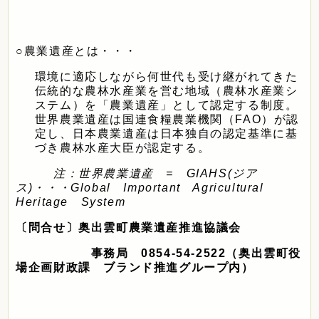
○農業遺産とは・・・
環境に適応しながら何世代も受け継がれてきた
伝統的な農林水産業を営む地域（農林水産業シ
ステム）を「農業遺産」として認定する制度。
世界農業遺産は国連食糧農業機関（FAO）が認
定し、日本農業遺産は日本独自の認定基準に基
づき農林水産大臣が認定する。
注：世界農業遺産 =
GIAHS(
ジア
ス
)
・・・
Global
Important
Agricultural
Heritage
System
〔問合せ〕奥出雲町農業遺産推進協議会
事務局 0854-54-2522（奥出雲町役
場企画財政課 ブランド推進グループ内）