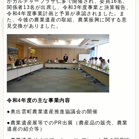
がカルチャープラザ仁多で開催され、委員16名、
定住・観光・
ふるさと納税
関係者13名が出席し、令和3年度事業と決算報告、
令和4年度事業計画と予算が承認されました。ま
た、今後の農業遺産の取組、農業振興に関する意
見交換がありました。
事業者の方へ
町政情報
Foreign
サイトマップ
language
令和4年度の主な事業内容
文字サイズ
表示色
●奥出雲町農業遺産推進協議会の開催
●農業遺産展等でのPR出展（農産品の販売、農業
遺産の紹介等）