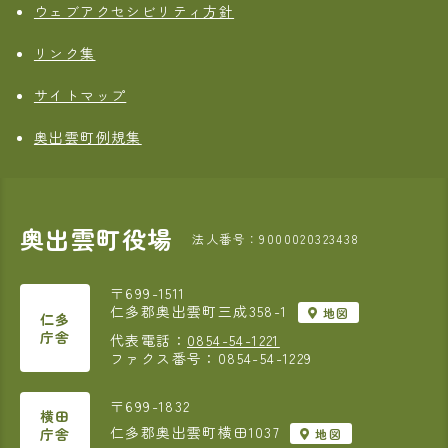
ウェブアクセシビリティ方針
リンク集
サイトマップ
奥出雲町例規集
奥出雲町役場
法人番号：9000020323438
〒699-1511
仁多郡奥出雲町三成358-1
地図
仁多
庁舎
代表電話：
0854-54-1221
ファクス番号：0854-54-1229
〒699-1832
横田
仁多郡奥出雲町横田1037
庁舎
地図