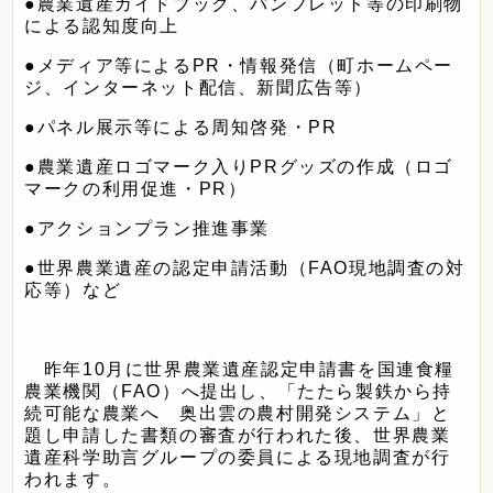
●農業遺産ガイドブック、パンフレット等の印刷物
による認知度向上
●メディア等によるPR・情報発信（町ホームペー
ジ、インターネット配信、新聞広告等）
●パネル展示等による周知啓発・PR
●農業遺産ロゴマーク入りPRグッズの作成（ロゴ
マークの利用促進・PR）
●アクションプラン推進事業
●世界農業遺産の認定申請活動（FAO現地調査の対
応等）
など
昨年10月に世界農業遺産認定申請書を国連食糧
農業機関（FAO）へ提出し、「たたら製鉄から持
続可能な農業へ 奥出雲の農村開発システム」と
題し申請した書類の審査が行われた後、世界農業
遺産科学助言グループの委員による現地調査が行
われます。