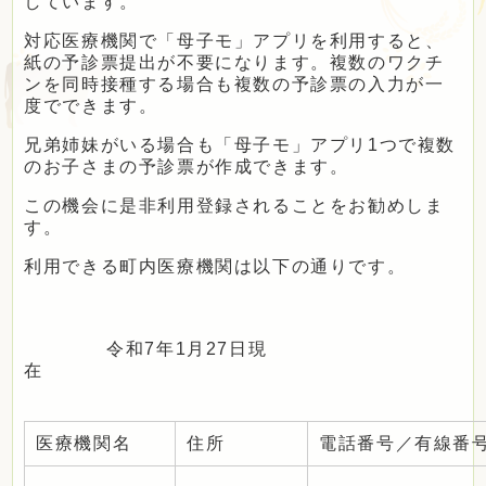
しています。
定住・観光・
ふるさと納税
対応医療機関で「母子モ」アプリを利用すると、
紙の予診票提出が不要になります。複数のワクチ
ンを同時接種する場合も複数の予診票の入力が一
事業者の方へ
度でできます。
兄弟姉妹がいる場合も「母子モ」アプリ1つで複数
のお子さまの予診票が作成できます。
町政情報
この機会に是非利用登録されることをお勧めしま
す。
利用できる町内医療機関は以下の通りです。
Foreign
language
令和7年1月27日現
文字サイズ
在
医療機関名
住所
電話番号／有線番