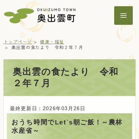
トップページ
健康・福祉
奥出雲の食たより 令和２年７月
奥出雲の食たより 令和
暮らし
２年７月
子育て・教育
最終更新日：2026年03月26日
健康・福祉
おうち時間でLet`s朝ご飯！～農林
水産省～