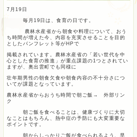
定住・観光・
ふるさと納税
7月19日
毎月19日は、食育の日です。
事業者の方へ
農林水産省から朝食や料理について、おう
ち時間が増えた今、内容を充実させることを目的
としたパンフレット等がHPで
町政情報
掲載されています。農林水産省の「若い世代を中
心とした食育の推進」が重点課題の1つとされてい
ますが、奥出雲町でも同様に
Foreign
壮年期男性の朝食欠食や朝食内容の不十分さにつ
サイトマップ
language
いてが課題となっています。
農林水産省からおうち時間で朝ご飯→ 外部リン
ク
文字サイズ
表示色
朝ご飯を食べることは、健康づくりに大切
なことはもちろん、熱中症の予防にも大変重要な
ポイントです。
朝からしっかりご飯が食べられるよう、早