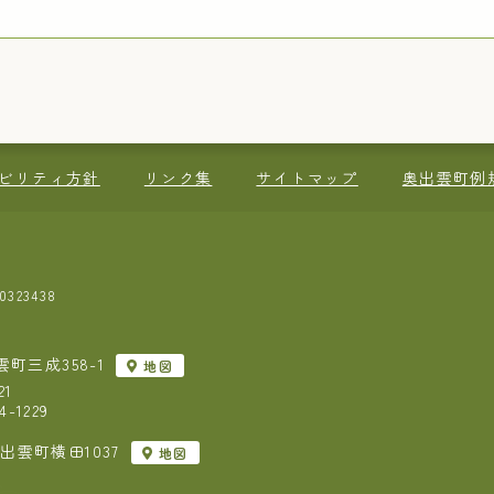
ビリティ方針
リンク集
サイトマップ
奥出雲町例
323438
町三成358-1
地図
21
-1229
出雲町横田1037
地図