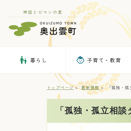
神話とロマンの里
暮らし
子育て・教育
トップページ
最新情報
「孤独・孤
「孤独・孤立相談