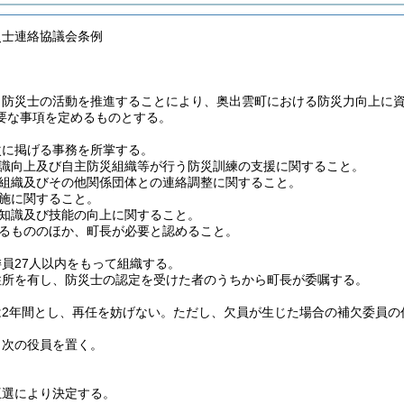
災士連絡協議会条例
、防災士の活動を推進することにより、奥出雲町における防災力向上に
要な事項を定めるものとする。
次に掲げる事務を所掌する。
識向上及び自主防災組織等が行う防災訓練の支援に関すること。
組織及びその他関係団体との連絡調整に関すること。
施に関すること。
知識及び技能の向上に関すること。
るもののほか、町長が必要と認めること。
員27人以内をもって組織する。
住所を有し、防災士の認定を受けた者のうちから町長が委嘱する。
は2年間とし、再任を妨げない。
ただし、欠員が生じた場合の補欠委員の
、次の役員を置く。
互選により決定する。