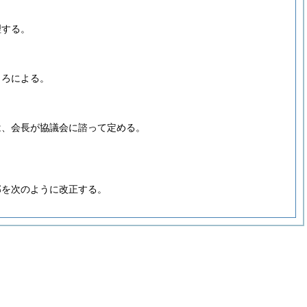
理する。
ころによる。
は、会長が協議会に諮って定める。
部を次のように改正する。