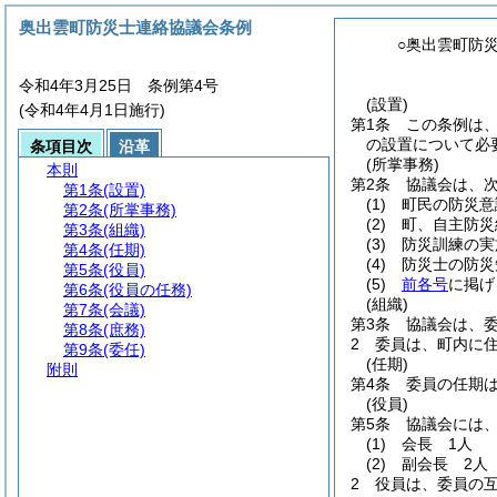
奥出雲町防災士連絡協議会条例
○奥出雲町防
令和4年3月25日 条例第4号
(設置)
(令和4年4月1日施行)
第1条
この条例は
の設置について必
条項目次
沿革
(所掌事務)
本則
第2条
協議会は、
第1条
(設置)
(1)
町民の防災意
第2条
(所掌事務)
(2)
町、自主防災
第3条
(組織)
(3)
防災訓練の実
第4条
(任期)
(4)
防災士の防災
第5条
(役員)
(5)
前各号
に掲げ
第6条
(役員の任務)
(組織)
第7条
(会議)
第3条
協議会は、委
第8条
(庶務)
2
委員は、町内に
第9条
(委任)
(任期)
附則
第4条
委員の任期
(役員)
第5条
協議会には
(1)
会長 1人
(2)
副会長 2人
2
役員は、委員の