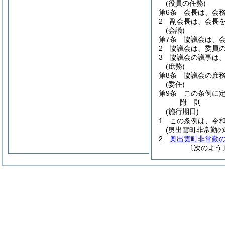
(役員の任務)
第6条
会長は、会
2
副会長は、会長
(会議)
第7条
協議会は、
2
協議会は、委員
3
協議会の議事は
(庶務)
第8条
協議会の庶
(委任)
第9条
この条例に
附
則
(施行期日)
1
この条例は、令和
(奥出雲町非常勤
2
奥出雲町非常勤
〔次のよう