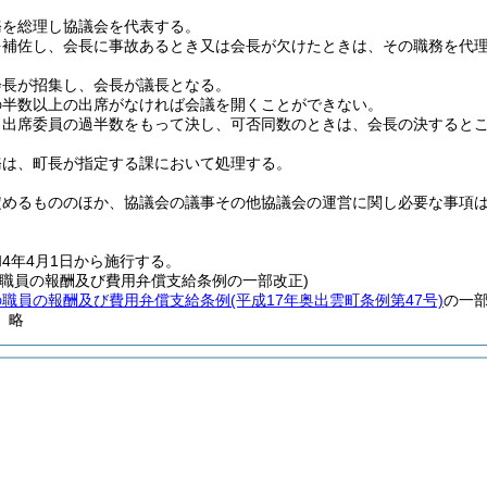
務を総理し協議会を代表する。
を補佐し、会長に事故あるとき又は会長が欠けたときは、その職務を代
会長が招集し、会長が議長となる。
の半数以上の出席がなければ会議を開くことができない。
、出席委員の過半数をもって決し、可否同数のときは、会長の決すると
務は、町長が指定する課において処理する。
定めるもののほか、協議会の議事その他協議会の運営に関し必要な事項
4年4月1日から施行する。
の職員の報酬及び費用弁償支給条例の一部改正)
の職員の報酬及び費用弁償支給条例
(平成17年奥出雲町条例第47号)
の一
〕略