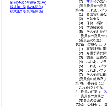
(7)
前各号
のほか
附則
(令和2年規則第1号)
(運営委員会の委員
様式第1号
(第2条関係)
第6条
ふれあいプ
様式第2号
(第3条関係)
(1)
奥出雲町議会
(2)
自治会長
(3)
保健・福祉・
(4)
学識経験者
(5)
その他町長が
2
委員会の委員の任
(委員会の役割)
第7条
委員会は、
(1)
事業計画に関
(2)
介護予防に関
(3)
施設、設備の
(4)
ふれあいプラ
(5)
ふれあいプラ
(6)
ふれあいプラ
(7)
その他特に町
(委員会の組織及び
第8条
委員会には
これを代行する。
2
役員の任期は、
3
委員会の庶務は
(委員会の会議)
第9条
委員会は、