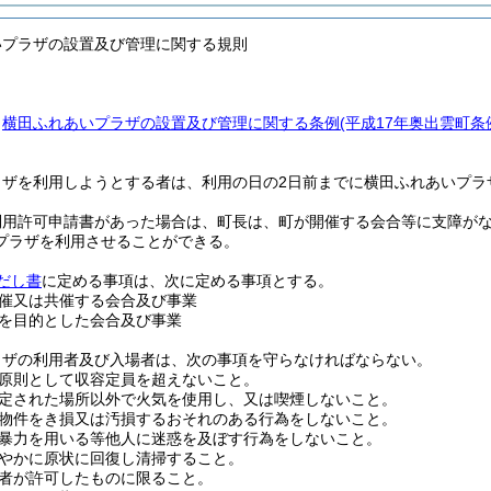
いプラザの設置及び管理に関する規則
、
横田ふれあいプラザの設置及び管理に関する条例
(平成17年奥出雲町条
ラザを利用しようとする者は、利用の日の2日前までに横田ふれあいプラ
利用許可申請書があった場合は、町長は、町が開催する会合等に支障が
プラザを利用させることができる。
だし書
に定める事項は、次に定める事項とする。
催又は共催する会合及び事業
を目的とした会合及び事業
ラザの利用者及び入場者は、次の事項を守らなければならない。
原則として収容定員を超えないこと。
定された場所以外で火気を使用し、又は喫煙しないこと。
物件をき損又は汚損するおそれのある行為をしないこと。
暴力を用いる等他人に迷惑を及ぼす行為をしないこと。
やかに原状に回復し清掃すること。
者が許可したものに限ること。