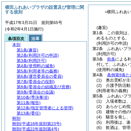
横田ふれあいプラザの設置及び管理に関
する規則
○横田ふれあ
平成17年3月31日 規則第65号
(趣旨)
(令和2年4月1日施行)
第1条
この規則は
めるものとする。
条項目次
沿革
(利用許可の申請)
本則
第2条
ふれあいプ
第1条
(趣旨)
(利用許可)
第2条
(利用許可の申請)
第3条
前条
による
第3条
(利用許可)
付して、ふれあい
第4条
(使用料の減免)
(使用料の減免)
第5条
(利用者等の義務)
第4条
条例第9条た
第6条
(運営委員会の委員)
(1)
奥出雲町が主
第7条
(委員会の役割)
(2)
介護予防活動
第8条
(委員会の組織及び庶務)
(利用者等の義務)
第9条
(委員会の会議)
第5条
ふれあいプ
第10条
(専決事項)
(1)
入場者数は、
第11条
(報告)
(2)
あらかじめ指
第12条
(指定管理者による管理)
(3)
建物その他の
第13条
(委任)
(4)
騒音を発し、
附則
(5)
利用後は、速
附則
(平成18年規則第23号)
(6)
飲酒は、管理
附則
(平成22年規則第4号)