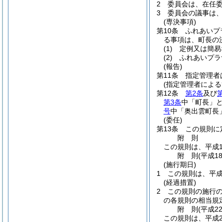
2
委員会は、在任
3
委員会の議事は
(専決事項)
第10条
ふれあいプ
る事項は、町長の
(1)
定例又は簡易
(2)
ふれあいプラ
(報告)
第11条
指定管理者
(指定管理者による
第12条
第2条
及び
第3条
中「町長」
号
中「奥出雲町長
(委任)
第13条
この規則に
附
則
この規則は、平成1
附
則
(平成1
(施行期日)
1
この規則は、平成
(経過措置)
2
この規則の施行
の各規則の相当規
附
則
(平成2
この規則は、平成2