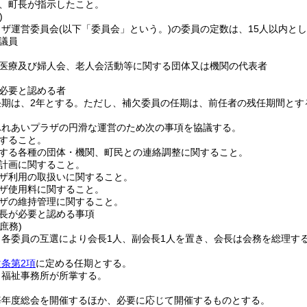
、町長が指示したこと。
)
ラザ運営委員会
(以下「委員会」という。)
の委員の定数は、15人以内と
議員
医療及び婦人会、老人会活動等に関する団体又は機関の代表者
必要と認める者
期は、2年とする。
ただし、補欠委員の任期は、前任者の残任期間とす
ふれあいプラザの円滑な運営のため次の事項を協議する。
すること。
する各種の団体・機関、町民との連絡調整に関すること。
計画に関すること。
ザ利用の取扱いに関すること。
ザ使用料に関すること。
ザの維持管理に関すること。
長が必要と認める事項
庶務)
、各委員の互選により会長1人、副会長1人を置き、会長は会務を総理す
次条第2項
に定める任期とする。
、福祉事務所が所掌する。
毎年度総会を開催するほか、必要に応じて開催するものとする。