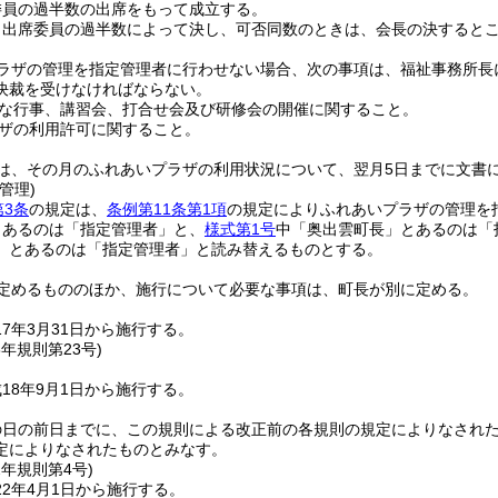
委員の過半数の出席をもって成立する。
、出席委員の過半数によって決し、可否同数のときは、会長の決すると
ラザの管理を指定管理者に行わせない場合、次の事項は、福祉事務所長
決裁を受けなければならない。
な行事、講習会、打合せ会及び研修会の開催に関すること。
ザの利用許可に関すること。
は、その月のふれあいプラザの利用状況について、翌月5日までに文書
管理)
第3条
の規定は、
条例第11条第1項
の規定によりふれあいプラザの管理を
とあるのは「指定管理者」と、
様式第1号
中「奥出雲町長」とあるのは「
」とあるのは「指定管理者」と読み替えるものとする。
定めるもののほか、施行について必要な事項は、町長が別に定める。
7年3月31日から施行する。
8年
規則第23号)
18年9月1日から施行する。
の日の前日までに、この規則による改正前の各規則の規定によりなされ
定によりなされたものとみなす。
2年
規則第4号)
2年4月1日から施行する。