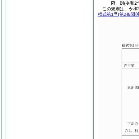
附
則
(令和2
この規則は、令和
様式第1号
(第2条関係