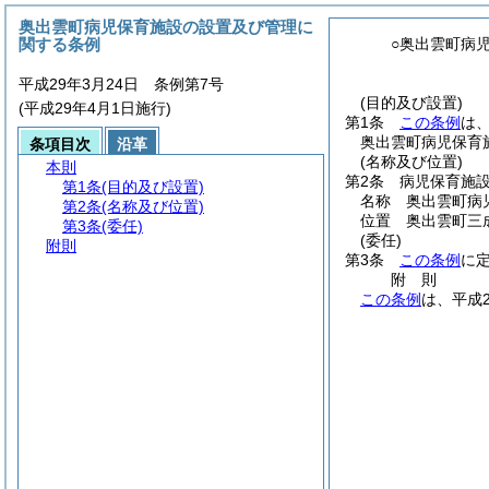
奥出雲町病児保育施設の設置及び管理に
関する条例
○奥出雲町病
平成29年3月24日 条例第7号
(目的及び設置)
(平成29年4月1日施行)
第1条
この条例
は
奥出雲町病児保育
条項目次
沿革
(名称及び位置)
本則
第2条
病児保育施
第1条
(目的及び設置)
名称 奥出雲町病
第2条
(名称及び位置)
位置 奥出雲町三成
第3条
(委任)
(委任)
附則
第3条
この条例
に
附
則
この条例
は、平成