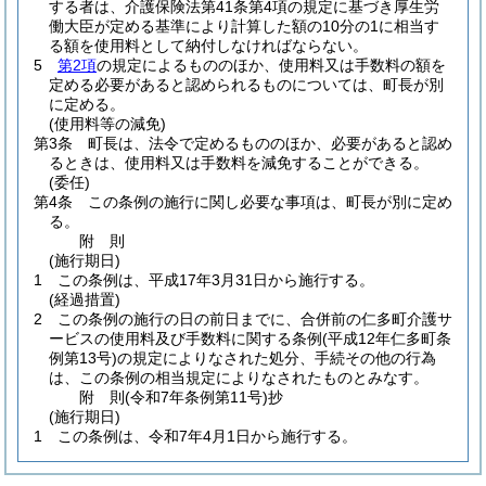
する者は、介護保険法第41条第4項の規定に基づき厚生労
働大臣が定める基準により計算した額の10分の1に相当す
る額を使用料として納付しなければならない。
5
第2項
の規定によるもののほか、使用料又は手数料の額を
定める必要があると認められるものについては、町長が別
に定める。
(使用料等の減免)
第3条
町長は、法令で定めるもののほか、必要があると認め
るときは、使用料又は手数料を減免することができる。
(委任)
第4条
この条例の施行に関し必要な事項は、町長が別に定め
る。
附
則
(施行期日)
1
この条例は、平成17年3月31日から施行する。
(経過措置)
2
この条例の施行の日の前日までに、合併前の仁多町介護サ
ービスの使用料及び手数料に関する条例
(平成12年仁多町条
例第13号)
の規定によりなされた処分、手続その他の行為
は、この条例の相当規定によりなされたものとみなす。
附
則
(令和7年
条例第11号)
抄
(施行期日)
1
この条例は、令和7年4月1日から施行する。