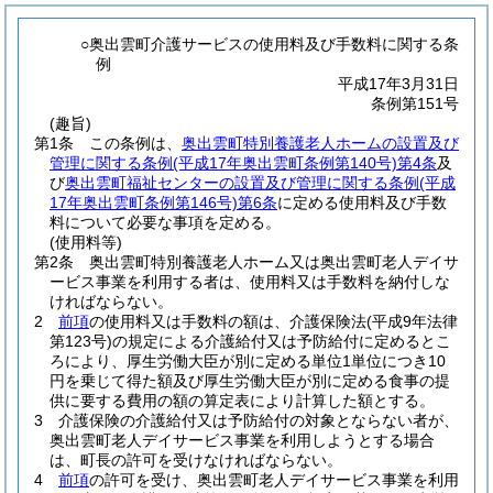
○奥出雲町介護サービスの使用料及び手数料に関する条
例
平成17年3月31日
条例第151号
(趣旨)
第1条
この条例は、
奥出雲町特別養護老人ホームの設置及び
管理に関する条例
(平成17年奥出雲町条例第140号)
第4条
及
び
奥出雲町福祉センターの設置及び管理に関する条例
(平成
17年奥出雲町条例第146号)
第6条
に定める使用料及び手数
料について必要な事項を定める。
(使用料等)
第2条
奥出雲町特別養護老人ホーム又は奥出雲町老人デイサ
ービス事業を利用する者は、使用料又は手数料を納付しな
ければならない。
2
前項
の使用料又は手数料の額は、介護保険法
(平成9年法律
第123号)
の規定による介護給付又は予防給付に定めるとこ
ろにより、厚生労働大臣が別に定める単位1単位につき10
円を乗じて得た額及び厚生労働大臣が別に定める食事の提
供に要する費用の額の算定表により計算した額とする。
3
介護保険の介護給付又は予防給付の対象とならない者が、
奥出雲町老人デイサービス事業を利用しようとする場合
は、町長の許可を受けなければならない。
4
前項
の許可を受け、奥出雲町老人デイサービス事業を利用